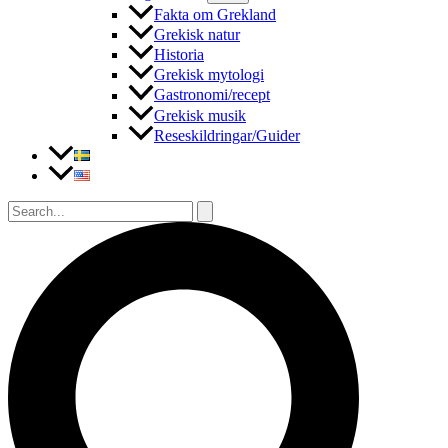
Fakta om Grekland
Grekisk natur
Historia
Grekisk mytologi
Gastronomi/recept
Grekisk musik
Reseskildringar/Guider
Sök
efter:
Sök