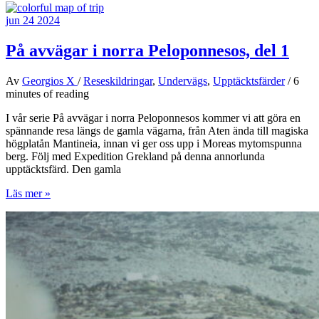
i
jun
24
2024
norra
Peloponnesos,
del
På avvägar i norra Peloponnesos, del 1
2
Av
Georgios X
/
Reseskildringar
,
Undervägs
,
Upptäcktsfärder
/
6
minutes of reading
I vår serie På avvägar i norra Peloponnesos kommer vi att göra en
spännande resa längs de gamla vägarna, från Aten ända till magiska
högplatån Mantineia, innan vi ger oss upp i Moreas mytomspunna
berg. Följ med Expedition Grekland på denna annorlunda
upptäcktsfärd. Den gamla
På
Läs mer »
avvägar
i
norra
Peloponnesos,
del
1