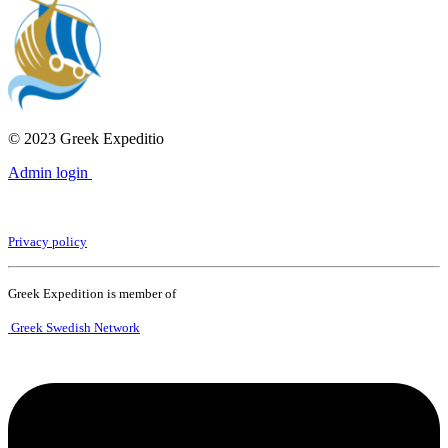
talet,
Uffes
grekiska
irrfärder,
del
1
© 2023 Greek Expeditio
Admin login
Privacy policy
Greek Expedition is member of
Greek Swedish Network