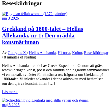
Reseskildringar
jun
3
2026
Grekland på 1800-talet – Hellas
Allehanda, nr 1: Den orädda
konstnärinnan
Av
Georgios X
/
Hellas Allehanda
,
Historia
,
Kultur
,
Reseskildringar
/
8 minutes of reading
Hellas Allehanda – en del av Greek Expedition. Genom att gräva i
reseskildringar, konst, poesi och samtida tidningsarkiv sammanställer
vi en mosaik av röster för att närma oss frågorna om Grekland på
1800-talet. Vi inleder sökandet i denna arkivskatt med berättelsen
om den djärva konstnärinnan […]
Grekland
Läs mer »
på
1800-
maj
5
2025
talet
–