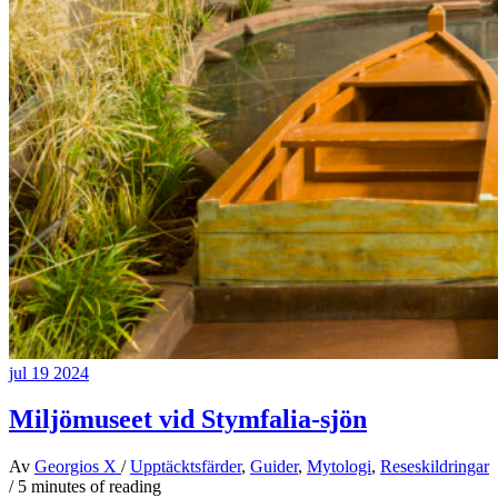
jul
19
2024
Miljömuseet vid Stymfalia-sjön
Av
Georgios X
/
Upptäcktsfärder
,
Guider
,
Mytologi
,
Reseskildringar
/
5 minutes of reading