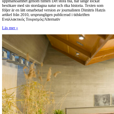
uppmärksamhet genom filmen Det stora blå, har länge lockat
besökare med sin storslagna natur och rika historia. Texten som
följer är en lätt omarbetad version av journalisten Dimitris Hatzis
artikel från 2010, ursprungligen publicerad i tidskriften
Εναλλακτικός Τουρισμός/Alternativ
Amorgos
Läs mer »
–
en
pärla
i
det
stora
blå