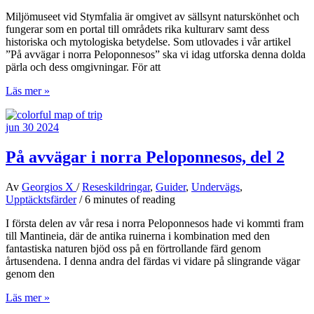
Miljömuseet vid Stymfalia är omgivet av sällsynt naturskönhet och
fungerar som en portal till områdets rika kulturarv samt dess
historiska och mytologiska betydelse. Som utlovades i vår artikel
”På avvägar i norra Peloponnesos” ska vi idag utforska denna dolda
pärla och dess omgivningar. För att
Miljömuseet
Läs mer »
vid
Stymfalia-
jun
30
2024
sjön
På avvägar i norra Peloponnesos, del 2
Av
Georgios X
/
Reseskildringar
,
Guider
,
Undervägs
,
Upptäcktsfärder
/
6 minutes of reading
I första delen av vår resa i norra Peloponnesos hade vi kommti fram
till Mantineia, där de antika ruinerna i kombination med den
fantastiska naturen bjöd oss på en förtrollande färd genom
årtusendena. I denna andra del färdas vi vidare på slingrande vägar
genom den
På
Läs mer »
avvägar