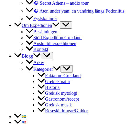
🎧 Secret Athens – audio tour
🎧 Aten under ytan: en vandring längs Podoniftis
Fysiska turer
Om Expedionen
Besättningen
Stöd Expedition Grekland
Anslut till expeditionen
Kontakt
Blogg
Arkiv
Kategorier
Fakta om Grekland
Grekisk natur
Historia
Grekisk mytologi
Gastronomi/recept
Grekisk musik
Reseskildringar/Guider