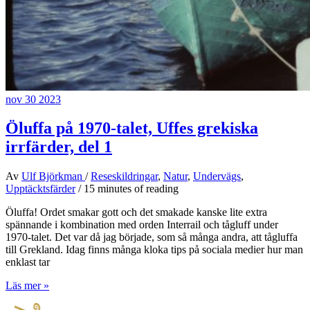
nov
30
2023
Öluffa på 1970-talet, Uffes grekiska
irrfärder, del 1
Av
Ulf Björkman
/
Reseskildringar
,
Natur
,
Undervägs
,
Upptäcktsfärder
/
15 minutes of reading
Öluffa! Ordet smakar gott och det smakade kanske lite extra
spännande i kombination med orden Interrail och tågluff under
1970-talet. Det var då jag började, som så många andra, att tågluffa
till Grekland. Idag finns många kloka tips på sociala medier hur man
enklast tar
Öluffa
Läs mer »
på
1970-