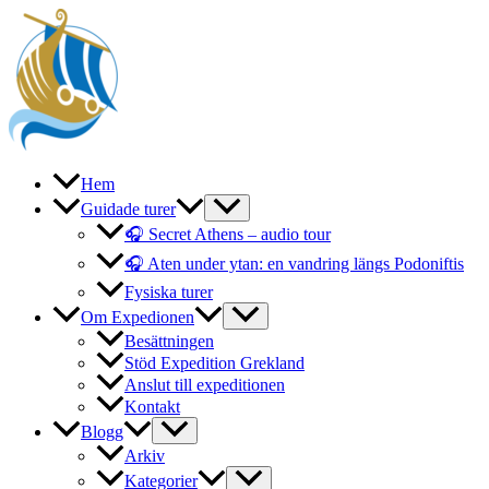
Hoppa
till
innehåll
Hem
Guidade turer
🎧 Secret Athens – audio tour
🎧 Aten under ytan: en vandring längs Podoniftis
Fysiska turer
Om Expedionen
Besättningen
Stöd Expedition Grekland
Anslut till expeditionen
Kontakt
Blogg
Arkiv
Kategorier