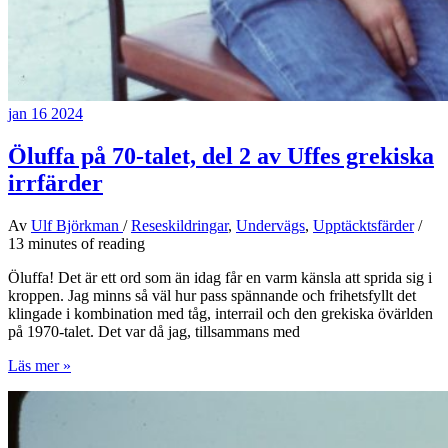
jan
16
2024
Öluffa på 70-talet, del 2 av Uffes grekiska
irrfärder
Av
Ulf Björkman
/
Reseskildringar
,
Undervägs
,
Upptäcktsfärder
/
13 minutes of reading
Öluffa! Det är ett ord som än idag får en varm känsla att sprida sig i
kroppen. Jag minns så väl hur pass spännande och frihetsfyllt det
klingade i kombination med tåg, interrail och den grekiska övärlden
på 1970-talet. Det var då jag, tillsammans med
Öluffa
Läs mer »
på
70-
talet,
del