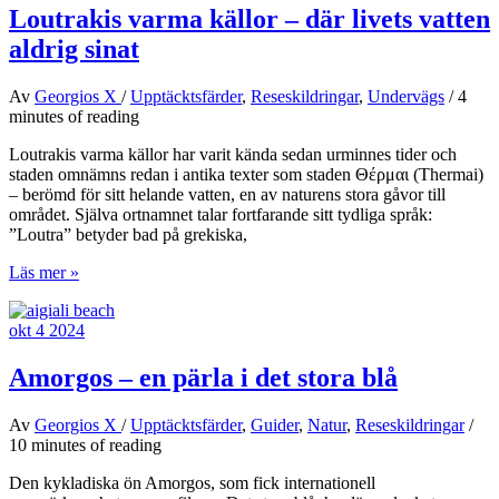
Hellas
Loutrakis varma källor – där livets vatten
Allehanda,
aldrig sinat
nr
1:
Den
Av
Georgios X
/
Upptäcktsfärder
,
Reseskildringar
,
Undervägs
/
4
orädda
minutes of reading
konstnärinnan
Loutrakis varma källor har varit kända sedan urminnes tider och
staden omnämns redan i antika texter som staden Θέρμαι (Thermai)
– berömd för sitt helande vatten, en av naturens stora gåvor till
området. Själva ortnamnet talar fortfarande sitt tydliga språk:
”Loutra” betyder bad på grekiska,
Loutrakis
Läs mer »
varma
källor
okt
4
2024
–
där
livets
Amorgos – en pärla i det stora blå
vatten
aldrig
Av
Georgios X
/
Upptäcktsfärder
,
Guider
,
Natur
,
Reseskildringar
/
sinat
10 minutes of reading
Den kykladiska ön Amorgos, som fick internationell