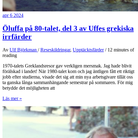
apr
6
2024
Öluffa på 80-talet, del 3 av Uffes grekiska
irrfärder
Av
Ulf Björkman
/
Reseskildringar
,
Upptäcktsfärder
/
12 minutes of
reading
1970-talets Greklandsresor gav verkligen mersmak. Jag hade blivit
förälskad i landet! När 1980-talet kom och jag äntligen fått ett riktigt
jobb efter studierna, visade det sig att min nya arbetsgivare tillät oss
ta ganska långa sammanhängande semestrar på sommaren. För mig
betydde det möjligheten att
Öluffa
Läs mer »
på
80-
talet,
del
3
av
Uffes