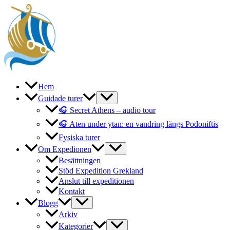
Hoppa
till
innehåll
Hem
Guidade turer
🎧 Secret Athens – audio tour
🎧 Aten under ytan: en vandring längs Podoniftis
Fysiska turer
Om Expedionen
Besättningen
Stöd Expedition Grekland
Anslut till expeditionen
Kontakt
Blogg
Arkiv
Kategorier