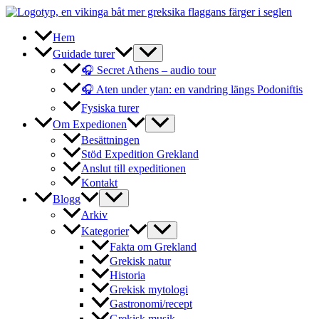
Hoppa
till
innehåll
Hem
Guidade turer
🎧 Secret Athens – audio tour
🎧 Aten under ytan: en vandring längs Podoniftis
Fysiska turer
Om Expedionen
Besättningen
Stöd Expedition Grekland
Anslut till expeditionen
Kontakt
Blogg
Arkiv
Kategorier
Fakta om Grekland
Grekisk natur
Historia
Grekisk mytologi
Gastronomi/recept
Grekisk musik